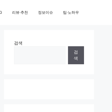
G
리뷰·추천
정보이슈
팁·노하우
검색
검
색