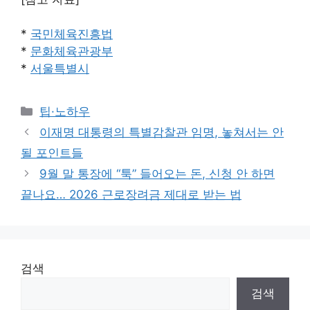
*
국민체육진흥법
*
문화체육관광부
*
서울특별시
Categories
팁·노하우
이재명 대통령의 특별감찰관 임명, 놓쳐서는 안
될 포인트들
9월 말 통장에 “툭” 들어오는 돈, 신청 안 하면
끝나요… 2026 근로장려금 제대로 받는 법
검색
검색