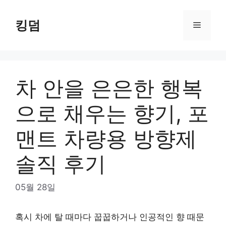
Skip
to
킹덤
Menu
content
차 안을 은은한 행복
으로 채우는 향기, 포
맨트 차량용 방향제
솔직 후기
05월 28일
혹시 차에 탈 때마다 꿉꿉하거나 인공적인 향 때문