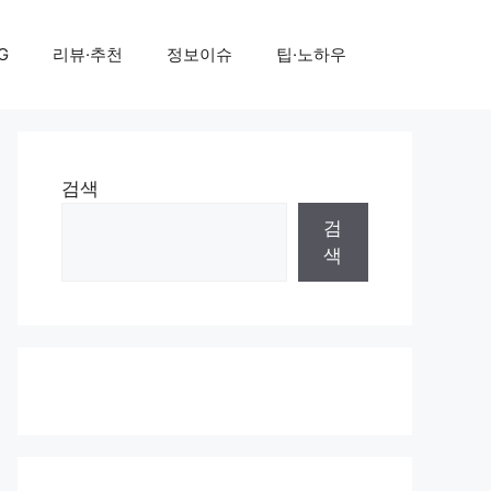
G
리뷰·추천
정보이슈
팁·노하우
검색
검
색