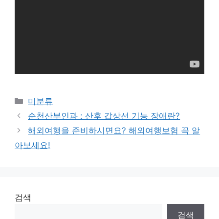
Categories
미분류
순천산부인과 : 산후 갑상선 기능 장애란?
해외여행을 준비하시면요? 해외여행보험 꼭 알
아보세요!
검색
검색