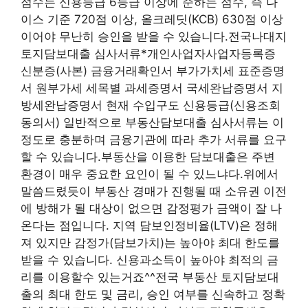
점수는 신용등급 6등급 이상에 준하는 점수, 즉 나
이스 기준 720점 이상, 올크레딧(KCB) 630점 이상
이어야 무난히 승인을 받을 수 있습니다.전국나대지
토지담보대출 심사서류*개인사업자사업자등록증
신분증(사본) 금융거래확인서 부가가치세 표준증명
서 원부가세 세목별 과세증명서 국세완납증명서 지
방세완납증명서 현재 수입구도 신용등급(신용조회
동의서) 일반적으로 부동산담보대출 심사서류는 이
정도로 충분하며 금융기관에 따라 추가 서류를 요구
할 수 있습니다.부동산을 이용한 담보대출은 주변
환경이 매우 중요한 요인이 될 수 있느냐다.위에서
말씀드렸듯이 부동산 경매가 진행될 때 소유권 이전
에 방해가 될 대상이 없으면 감정평가 금액이 잘 나
온다는 점입니다. 지역 담보인정비율(LTV)은 정해
져 있지만 감정가(담보가치)는 높아야 최대 한도를
받을 수 있습니다. 신용과소득이 높아야 최적의 금
리를 이용할수 있는거죠^^전국 부동산 토지담보대
출의 최대 한도 및 금리, 승인 여부를 신속하고 정확