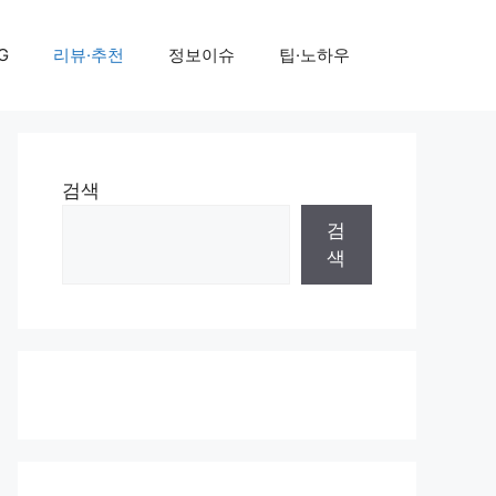
G
리뷰·추천
정보이슈
팁·노하우
검색
검
색