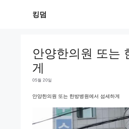
Skip
to
킹덤
content
안양한의원 또는 
게
05월 20일
안양한의원 또는 한방병원에서 섬세하게