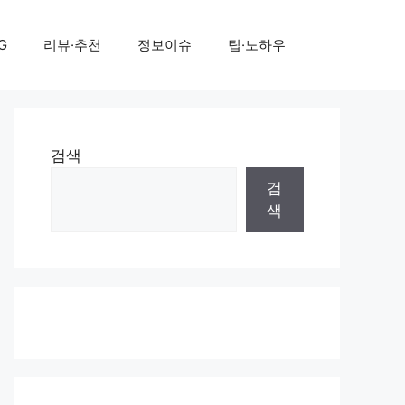
G
리뷰·추천
정보이슈
팁·노하우
검색
검
색