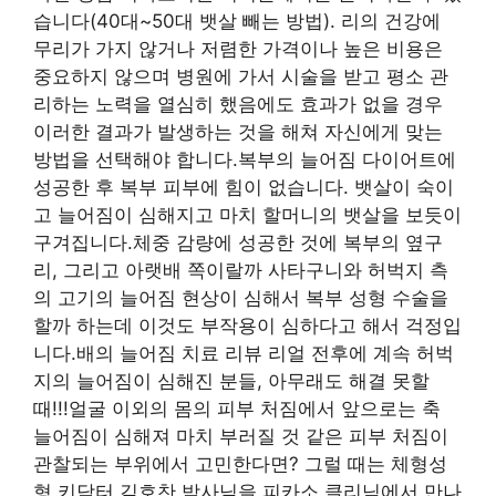
습니다(40대~50대 뱃살 빼는 방법). 리의 건강에
무리가 가지 않거나 저렴한 가격이나 높은 비용은
중요하지 않으며 병원에 가서 시술을 받고 평소 관
리하는 노력을 열심히 했음에도 효과가 없을 경우
이러한 결과가 발생하는 것을 해쳐 자신에게 맞는
방법을 선택해야 합니다.복부의 늘어짐 다이어트에
성공한 후 복부 피부에 힘이 없습니다. 뱃살이 숙이
고 늘어짐이 심해지고 마치 할머니의 뱃살을 보듯이
구겨집니다.체중 감량에 성공한 것에 복부의 옆구
리, 그리고 아랫배 쪽이랄까 사타구니와 허벅지 측
의 고기의 늘어짐 현상이 심해서 복부 성형 수술을
할까 하는데 이것도 부작용이 심하다고 해서 걱정입
니다.배의 늘어짐 치료 리뷰 리얼 전후에 계속 허벅
지의 늘어짐이 심해진 분들, 아무래도 해결 못할
때!!!얼굴 이외의 몸의 피부 처짐에서 앞으로는 축
늘어짐이 심해져 마치 부러질 것 같은 피부 처짐이
관찰되는 부위에서 고민한다면? 그럴 때는 체형성
형 키닥터 김호찬 박사님을 피카소 클리닉에서 만나