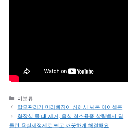
Categories
미분류
탈모관리기 머리빠짐이 심해서 써본 아이셀론
화장실 물 때 제거, 욕실 청소용품 살림백서 딥
클린 욕실세정제로 쉽고 깨끗하게 해결해요