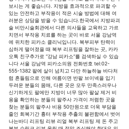
보시는 게 좋습니다. 지방을 효과적으로 파괴할 수
있는 안전하고 부작용이 적은 시술 방법에 대해 여
러분은 상담을 받을 수 있습니다.한국에서 지방파괴
술 비만시술회관에서 다른 의사들을 교육하고 가르
치면서 부작용 치료를 하는 곳이 바로 서울 강남역
에 위치한 피카소 클리닉입니다. 복부피부 탄력이
심하게 떨어졌을 때 복부 리프팅을 잘하는 곳, 카카
오톡 친구추가로 “강남 피카소”를 검색하실 수 있습
니다 서울 강남역 피카소의원 전화번호 tel:02-
555-1382 팔에 살이 넘치고 다만 하늘하늘 바다처
럼 흔들림으로 인해 여름이면 반팔 브이넥을 입기
두려운 분들의 몸매, 다른 곳은 모두 만족스러우나
신기하게도 팔에만 지방이 너무 많아 팔살 제거 비
용을 확인하는 분들의 팔주사 가격이 저렴한 곳을
찾는 분들의 팔주사 비용 50만원으로 더욱 부담을
줄인 회복기간 흉터 부작용 추출의 불편함에서 벗어
나는바디 리프팅 리뷰 리얼 복부 리프팅 제 돈 주고
복부 슈링크 리뷰 올릴 때 정말 조심해야 한대요.의