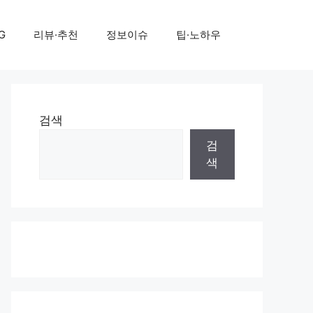
G
리뷰·추천
정보이슈
팁·노하우
검색
검
색