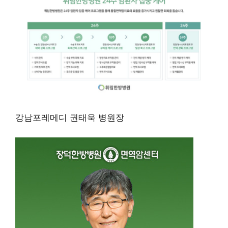
강남포레메디 권태욱 병원장