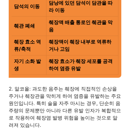
담낭에 있던 담석이 담관을 따
담석의 이동
라 이동
췌장액 배출 통로인 췌관을 막
췌관 폐쇄
음
췌장 효소 역
췌장액이 췌장 내부로 역류하
류/축적
거나 고임
자기 소화 발
췌장 효소가 췌장 세포를 공격
생
하여 염증 유발
2. 알코올: 과도한 음주는 췌장에 직접적인 손상을
주거나 췌장관을 막히게 하여 염증을 유발하는 주요
원인입니다. 특히 술을 자주 마시는 경우, 단순히 음
주량의 문제뿐만 아니라 다른 유발 인자가 복합적으
로 작용하여 췌장염 발병 위험을 높이는 것으로 알
려져 있습니다.