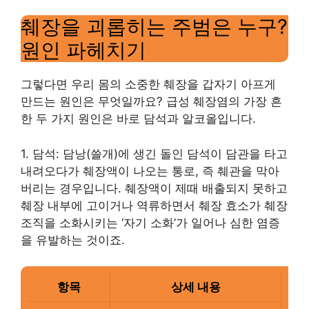
췌장을 괴롭히는 주범은 누구?
원인 파헤치기
그렇다면 우리 몸의 소중한 췌장을 갑자기 아프게
만드는 원인은 무엇일까요? 급성 췌장염의 가장 흔
한 두 가지 원인은 바로 담석과 알코올입니다.
1. 담석: 담낭(쓸개)에 생긴 돌인 담석이 담관을 타고
내려오다가 췌장액이 나오는 통로, 즉 췌관을 막아
버리는 경우입니다. 췌장액이 제때 배출되지 못하고
췌장 내부에 고이거나 역류하면서 췌장 효소가 췌장
조직을 소화시키는 ‘자기 소화’가 일어나 심한 염증
을 유발하는 것이죠.
항목
상세 내용