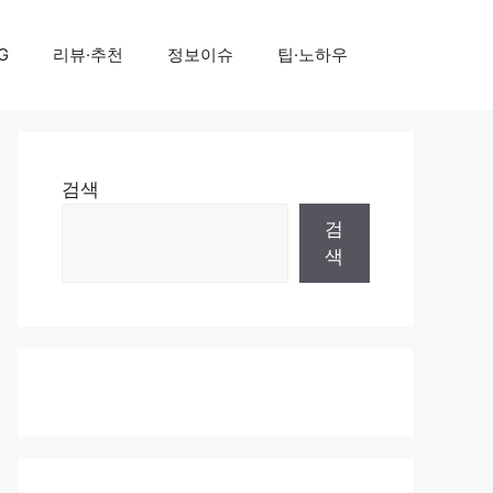
G
리뷰·추천
정보이슈
팁·노하우
검색
검
색