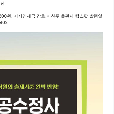
34,200원, 저자안제국.강호.이찬주 출판사 탑스팟 발행일
2962