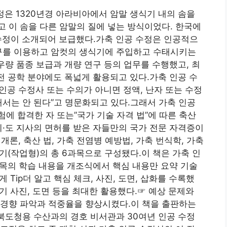
정은 1320년경 아라비아에서 암말 생식기 내의 솜을
 이 솜을 다른 암말의 질에 넣는 방식이었다. 한국에
공 수정이 소개되어 보급했다.가축 인공 수정은 인공적으
기구를 이용하고 암컷의 생식기에 주입하고 수태시키는
우량 품종 보급과 개량 연구 등의 업무를 수행했고, 최
유전 공학 분야에도 폭넓게 활용되고 있다.가축 인공 수
 인공 수정사 또는 수의가 아니면 정액, 난자 또는 수정
해서는 안 된다”고 명문화되고 있다.그래서 가축 인공
에 합격한 자 또는”국가 기술 자격 법”에 따른 축산
시·도 지사의 면허를 받은 자들만의 국가 전문 자격증이
개론, 축산 법, 가축 전염병 예방법, 가축 번식학, 가축
실기(작업형)의 총 6과목으로 구성됐다.이 책은 가축 인
과목의 학습 내용을 개조식에서 핵심 내용만 요약 기술
 Tip더 알고 핵심 체크, 사진, 도면, 삽화를 수록했
실기 사진, 도면 등을 최대한 활용했다.☞ 예상 문제와
 경향 파악과 적중율을 향상시켰다.이 책을 출판하는
충북도청용 수산과의 경호 비서관과 30여년 인공 수정