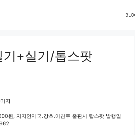
BLO
필기+실기/톱스팟
34,200원, 저자안제국.강호.이찬주 출판사 탑스팟 발행일
2962